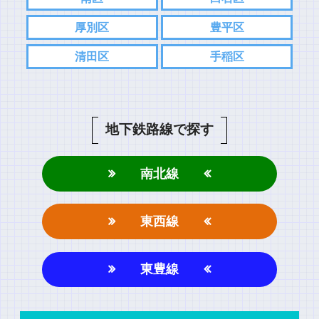
厚別区
豊平区
清田区
手稲区
地下鉄路線で探す
南北線
東西線
東豊線