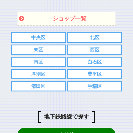
ショップ一覧
中央区
北区
東区
西区
南区
白石区
厚別区
豊平区
清田区
手稲区
地下鉄路線で探す