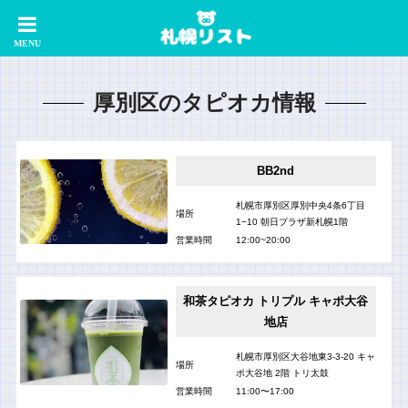
厚別区のタピオカ情報
BB2nd
札幌市厚別区厚別中央4条6丁目
場所
1−10 朝日プラザ新札幌1階
営業時間
12:00~20:00
和茶タピオカ トリプル キャポ大谷
地店
札幌市厚別区大谷地東3-3-20 キャ
場所
ポ大谷地 2階 トリ太鼓
営業時間
11:00〜17:00