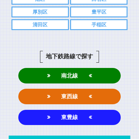
厚別区
豊平区
清田区
手稲区
地下鉄路線で探す
南北線
東西線
東豊線