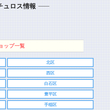
チュロス情報
ョップ一覧
北区
西区
白石区
豊平区
手稲区