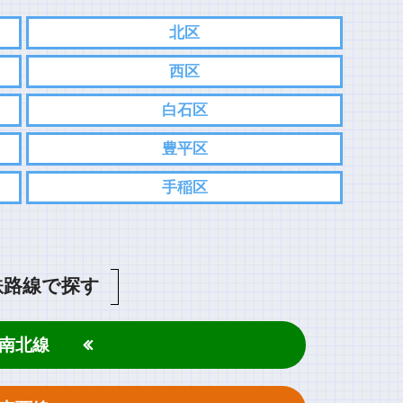
北区
西区
白石区
豊平区
手稲区
鉄路線で探す
南北線