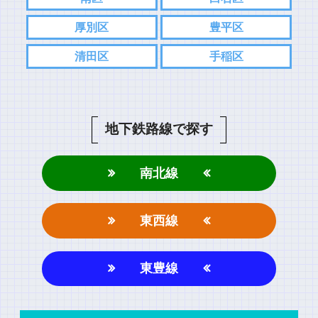
厚別区
豊平区
清田区
手稲区
地下鉄路線で探す
南北線
東西線
東豊線