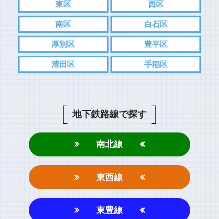
東区
西区
南区
白石区
厚別区
豊平区
清田区
手稲区
地下鉄路線で探す
南北線
東西線
東豊線