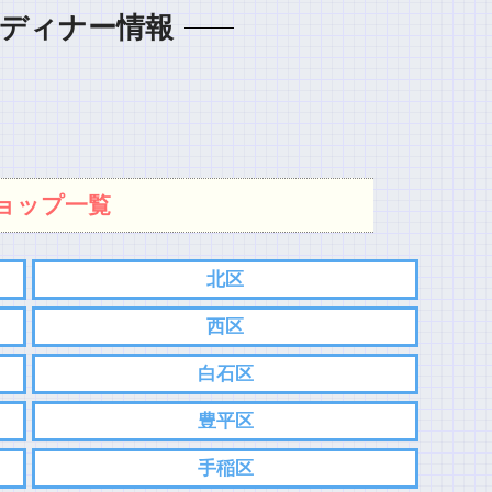
ディナー情報
ョップ一覧
北区
西区
白石区
豊平区
手稲区