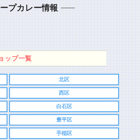
ープカレー情報
ョップ一覧
北区
西区
白石区
豊平区
手稲区