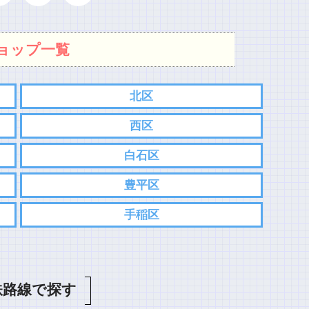
ョップ一覧
北区
西区
白石区
豊平区
手稲区
鉄路線で探す