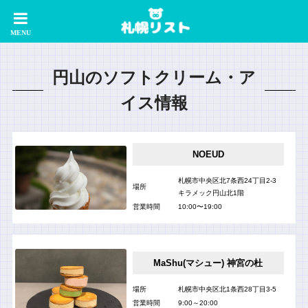
円山のソフトクリーム・ア
イス情報
NOEUD
札幌市中央区北7条西24丁目2-3
場所
キラメック円山北1階
営業時間
10:00〜19:00
MaShu(マシュー) 神宮の杜
場所
札幌市中央区北1条西28丁目3-5
営業時間
9:00～20:00