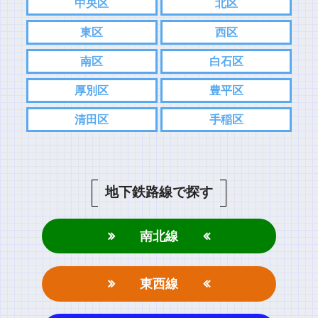
中央区
北区
東区
西区
南区
白石区
厚別区
豊平区
清田区
手稲区
地下鉄路線で探す
南北線
東西線