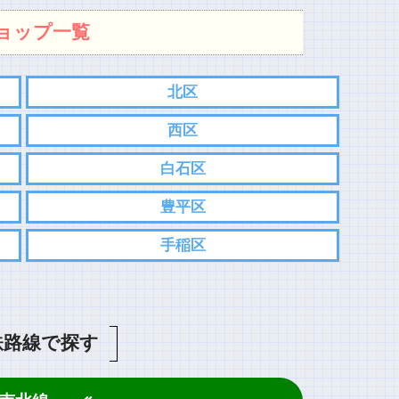
ョップ一覧
北区
西区
白石区
豊平区
手稲区
鉄路線で探す