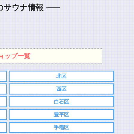
のサウナ情報
ョップ一覧
北区
西区
白石区
豊平区
手稲区