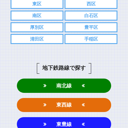
東区
西区
南区
白石区
厚別区
豊平区
清田区
手稲区
地下鉄路線で探す
南北線
東西線
東豊線