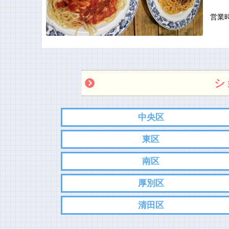
営業
シ
中央区
東区
南区
厚別区
清田区