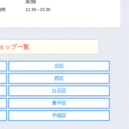
南2階
時間
11:30～22:30
ョップ一覧
北区
西区
白石区
豊平区
手稲区