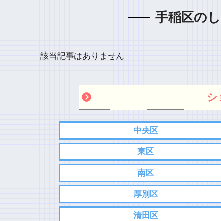
手稲区のし
該当記事はありません
シ
中央区
東区
南区
厚別区
清田区