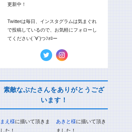
更新中！
Twitterは毎日、インスタグラムは気まぐれ
で投稿しているので、お気軽にフォローし
てください( ´∀`)つﾌｫﾛー
素敵なぶたさんをありがとうござ
います！
まえ様
に描いて頂きま
あきと様
に描いて頂き
した！
ました！