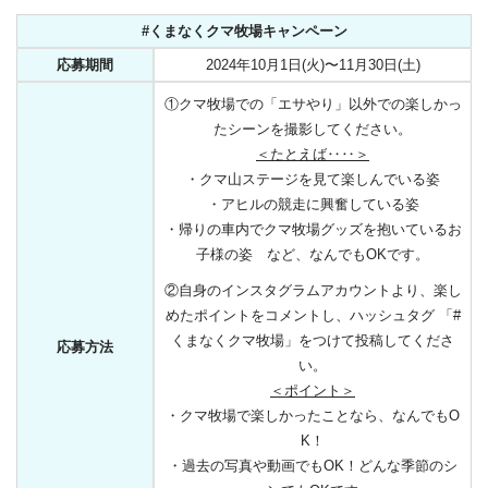
#くまなくクマ牧場キャンペーン
応募期間
2024年10月1日(火)〜11月30日(土)
①クマ牧場での「エサやり」以外での楽しかっ
たシーンを撮影してください。
＜たとえば‥‥＞
・クマ山ステージを見て楽しんでいる姿
・アヒルの競走に興奮している姿
・帰りの車内でクマ牧場グッズを抱いているお
子様の姿 など、なんでもOKです。
②自身のインスタグラムアカウントより、楽し
めたポイントをコメントし、ハッシュタグ 「#
くまなくクマ牧場」をつけて投稿してくださ
応募方法
い。
＜ポイント＞
・クマ牧場で楽しかったことなら、なんでもO
K！
・過去の写真や動画でもOK！どんな季節のシ