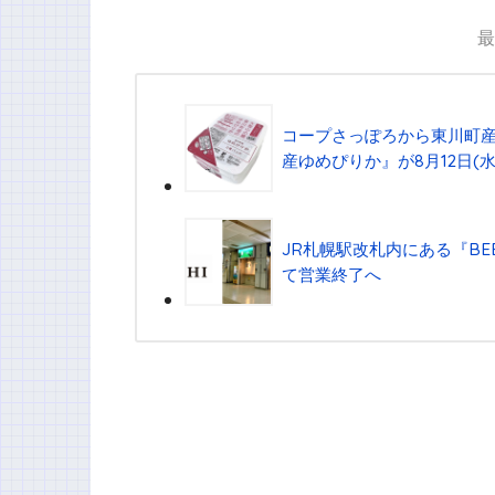
最
コープさっぽろから東川町産
産ゆめぴりか』が8⽉12⽇(
JR札幌駅改札内にある『BEER 
て営業終了へ