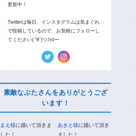
更新中！
Twitterは毎日、インスタグラムは気まぐれ
で投稿しているので、お気軽にフォローし
てください( ´∀`)つﾌｫﾛー
素敵なぶたさんをありがとうござ
います！
まえ様
に描いて頂きま
あきと様
に描いて頂き
した！
ました！