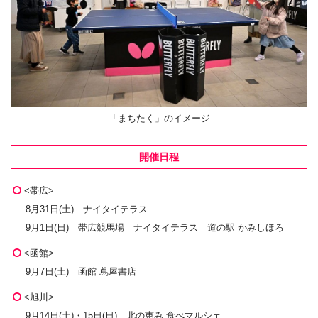
「まちたく」のイメージ
開催日程
<帯広>
8月31日(土) ナイタイテラス
9月1日(日) 帯広競馬場 ナイタイテラス 道の駅 かみしほろ
<函館>
9月7日(土) 函館 蔦屋書店
<旭川>
9月14日(土)・15日(日) 北の恵み 食べマルシェ