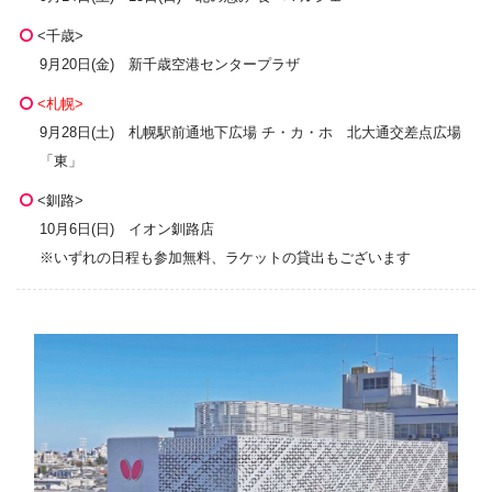
<千歳>
9月20日(金) 新千歳空港センタープラザ
<札幌>
9月28日(土) 札幌駅前通地下広場 チ・カ・ホ 北大通交差点広場
「東」
<釧路>
10月6日(日) イオン釧路店
※いずれの日程も参加無料、ラケットの貸出もございます