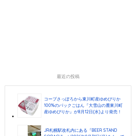
最近の投稿
コープさっぽろから東川町産ゆめぴりか
100%のパックごはん『⼤雪⼭の麓東川町
産ゆめぴりか』が8⽉12⽇(⽔)より発売！
JR札幌駅改札内にある『BEER STAND