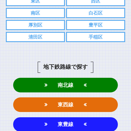
東区
西区
南区
白石区
厚別区
豊平区
清田区
手稲区
地下鉄路線で探す
南北線
東西線
東豊線