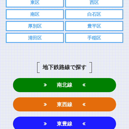
東区
西区
南区
白石区
厚別区
豊平区
清田区
手稲区
地下鉄路線で探す
南北線
東西線
東豊線