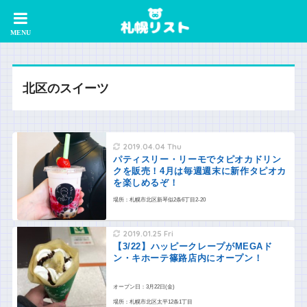
北区のスイーツ
2019.04.04 Thu
パティスリー・リーモでタピオカドリン
クを販売！4月は毎週週末に新作タピオカ
を楽しめるぞ！
場所：札幌市北区新琴似2条6丁目2-20
2019.01.25 Fri
【3/22】ハッピークレープがMEGAド
ン・キホーテ篠路店内にオープン！
オープン日：3月22日(金)
場所：札幌市北区太平12条1丁目