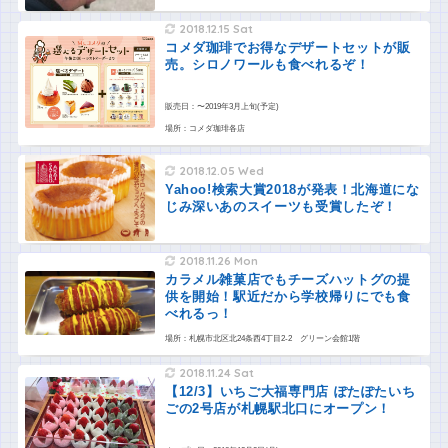
2018.12.15 Sat
コメダ珈琲でお得なデザートセットが販
売。シロノワールも食べれるぞ！
販売日：〜2019年3月上旬(予定)
場所：コメダ珈琲各店
2018.12.05 Wed
Yahoo!検索大賞2018が発表！北海道にな
じみ深いあのスイーツも受賞したぞ！
2018.11.26 Mon
カラメル雑菓店でもチーズハットグの提
供を開始！駅近だから学校帰りにでも食
べれるっ！
場所：札幌市北区北24条西4丁目2-2 グリーン会館1階
2018.11.24 Sat
【12/3】いちご大福専門店 ぽたぽたいち
ごの2号店が札幌駅北口にオープン！