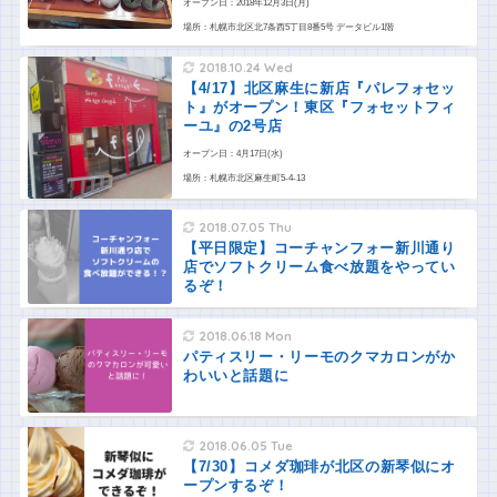
オープン日：2018年12月3日(月)
場所：札幌市北区北7条西5丁目8番5号 データビル1階
2018.10.24 Wed
【4/17】北区麻生に新店『パレフォセッ
ト』がオープン！東区『フォセットフィ
ーユ』の2号店
オープン日：4月17日(水)
場所：札幌市北区麻生町5-4-13
2018.07.05 Thu
【平日限定】コーチャンフォー新川通り
店でソフトクリーム食べ放題をやってい
るぞ！
2018.06.18 Mon
パティスリー・リーモのクマカロンがか
わいいと話題に
2018.06.05 Tue
【7/30】コメダ珈琲が北区の新琴似にオ
ープンするぞ！