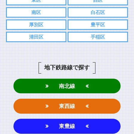
東区
西区
南区
白石区
厚別区
豊平区
清田区
手稲区
地下鉄路線で探す
南北線
東西線
東豊線