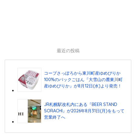
最近の投稿
コープさっぽろから東川町産ゆめぴりか
100%のパックごはん『⼤雪⼭の麓東川町
産ゆめぴりか』が8⽉12⽇(⽔)より発売！
JR札幌駅改札内にある『BEER STAND
SORACHI』が2026年8月31日(月)をもって
営業終了へ