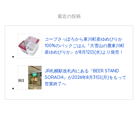
最近の投稿
コープさっぽろから東川町産ゆめぴりか
100%のパックごはん『⼤雪⼭の麓東川町
産ゆめぴりか』が8⽉12⽇(⽔)より発売！
JR札幌駅改札内にある『BEER STAND
SORACHI』が2026年8月31日(月)をもって
営業終了へ