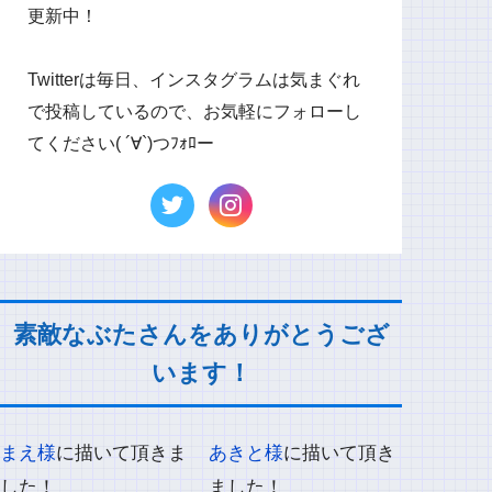
更新中！
Twitterは毎日、インスタグラムは気まぐれ
で投稿しているので、お気軽にフォローし
てください( ´∀`)つﾌｫﾛー
素敵なぶたさんをありがとうござ
います！
まえ様
に描いて頂きま
あきと様
に描いて頂き
した！
ました！