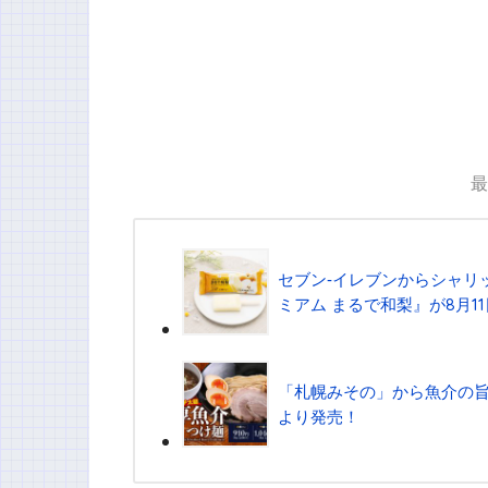
最
セブン‐イレブンからシャリ
ミアム まるで和梨』が8月1
「札幌みその」から魚介の旨
より発売！