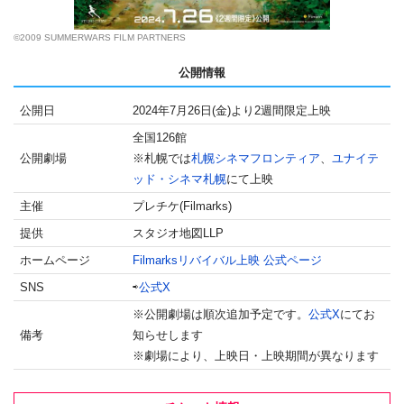
©2009 SUMMERWARS FILM PARTNERS
公開情報
公開日
2024年7月26日(金)より2週間限定上映
全国126館
公開劇場
※札幌では
札幌シネマフロンティア
、
ユナイテ
ッド・シネマ札幌
にて上映
主催
プレチケ(Filmarks)
提供
スタジオ地図LLP
ホームページ
Filmarksリバイバル上映 公式ページ
SNS
⇨
公式X
※公開劇場は順次追加予定です。
公式X
にてお
備考
知らせします
※劇場により、上映日・上映期間が異なります