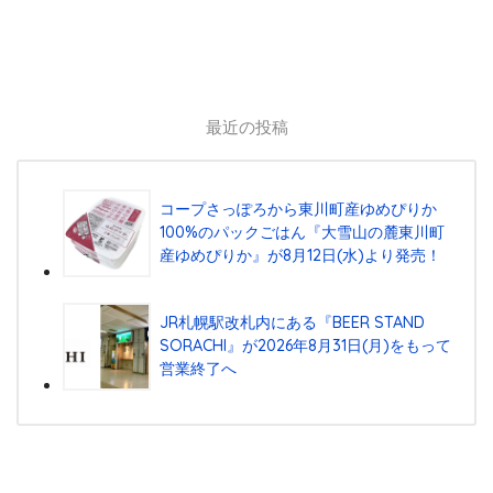
最近の投稿
コープさっぽろから東川町産ゆめぴりか
100%のパックごはん『⼤雪⼭の麓東川町
産ゆめぴりか』が8⽉12⽇(⽔)より発売！
JR札幌駅改札内にある『BEER STAND
SORACHI』が2026年8月31日(月)をもって
営業終了へ