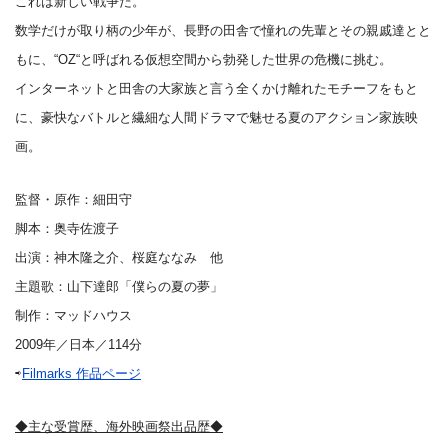
これは新しい戦争だ。
数学だけが取り柄の少年が、長野の田舎で憧れの先輩とその親戚達とと
もに、“OZ“と呼ばれる仮想空間から勃発した世界の危機に挑む。
インターネットと田舎の大家族と言う全くかけ離れたモチーフをもと
に、豪快なバトルと繊細な人間ドラマで魅せる夏のアクション家族映
画。
監督・原作：細田守
脚本：奥寺佐渡子
出演：神木隆之介、桜庭ななみ 他
主題歌：山下達郎「僕らの夏の夢」
制作：マッドハウス
2009年／日本／114分
⇨
Filmarks 作品ページ
◆主な受賞歴、海外映画祭出品歴◆