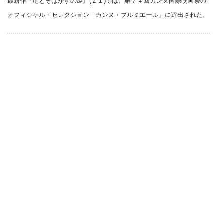
最新作『竜とそばかすの姫』(２１)では、第７４回カンヌ国際映画祭の
オフィシャル・セレクション「カンヌ・プルミエール」に選出された。