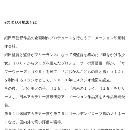
■スタジオ地図とは
細田守監督作品の企画制作プロデュースを行なうアニメーション映画制
作会社。
細田監督と監督がフリーランスになって初監督を務めた『時をかける少
女』（０６）からタッグを組んだプロデューサーの齋藤優一郎が、『サ
マーウォーズ』（０９）を経て、『おおかみこどもの雨と雪』（１２）
を制作するスタジオとして、２０１１年にスタジオ地図を設立。
その後、『バケモノの子』（１５）、『未来のミライ』（１８）をリリ
ースし、日本アカデミー賞最優秀アニメーション作品賞を５作品連続受
賞。
第９１回米国アカデミー賞や第７６回ゴールデングローブ賞のノミネー
トなど、国内外で高い評価を獲得。