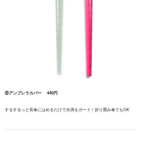
⑥アンブレラカバー 440円
するするっと長傘にはめるだけで水滴をガード！折り畳み傘でもOK