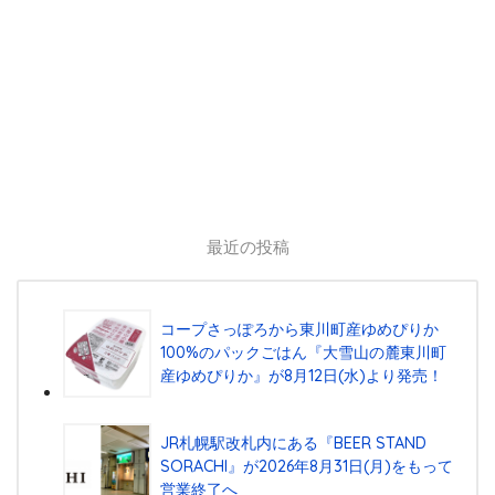
最近の投稿
コープさっぽろから東川町産ゆめぴりか
100%のパックごはん『⼤雪⼭の麓東川町
産ゆめぴりか』が8⽉12⽇(⽔)より発売！
JR札幌駅改札内にある『BEER STAND
SORACHI』が2026年8月31日(月)をもって
営業終了へ