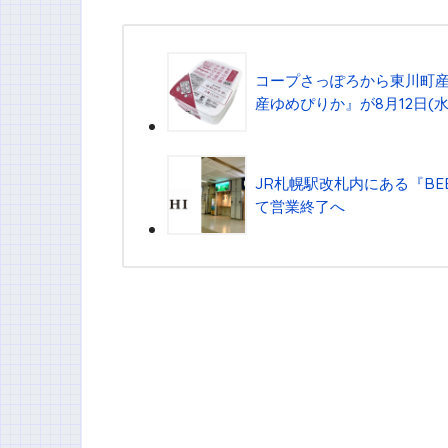
コープさっぽろから東川町産
産ゆめぴりか』が8⽉12⽇(
JR札幌駅改札内にある『BEER 
て営業終了へ