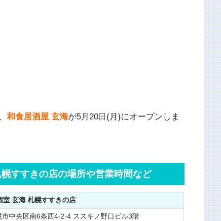
。
、
和食居酒屋 玄海
が5月20日(月)にオープンしま
 札幌すすきの店の場所や営業時間など
室 玄海 札幌すすきの店
市中央区南6条西4-2-4 ススキノ野口ビル3階