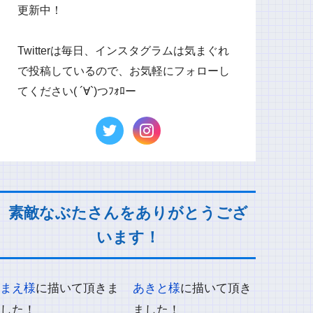
更新中！
Twitterは毎日、インスタグラムは気まぐれ
で投稿しているので、お気軽にフォローし
てください( ´∀`)つﾌｫﾛー
素敵なぶたさんをありがとうござ
います！
まえ様
に描いて頂きま
あきと様
に描いて頂き
した！
ました！