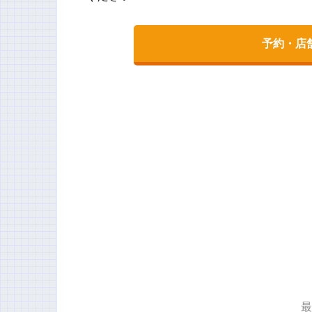
予約・店
最