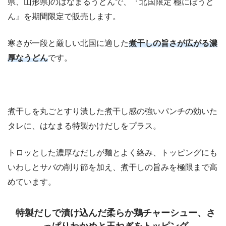
県、山形県)のはなまるうどんで、『北国限定 極にぼうど
ん』を期間限定で販売します。
寒さが一段と厳しい北国に適した
煮干しの旨さが広がる濃
厚なうどん
です。
煮干しを丸ごとすり潰した煮干し感の強いパンチの効いた
タレに、はなまる特製かけだしをプラス。
トロッとした濃厚なだしが麺とよく絡み、トッピングにも
いわしとサバの削り節を加え、煮干しの旨みを極限まで高
めています。
特製だしで漬け込んだ柔らか鶏チャーシュー、さ
っぱりわかめと玉ねぎをトッピング