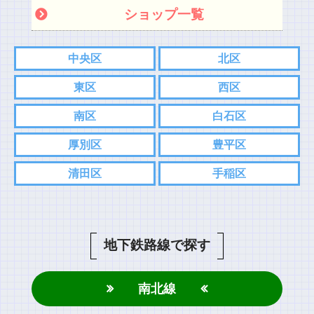
ショップ一覧
中央区
北区
東区
西区
南区
白石区
厚別区
豊平区
清田区
手稲区
地下鉄路線で探す
南北線