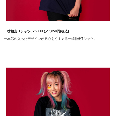
一槍馳走 Tシャツ(S〜XXL)／3,850円(税込)
一本芯の入ったデザインが男心をくすぐる一槍馳走Tシャツ。