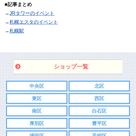
■記事まとめ
→
JRタワーのイベント
→
札幌エスタのイベント
→
札幌駅
ショップ一覧
中央区
北区
東区
西区
南区
白石区
厚別区
豊平区
清田区
手稲区