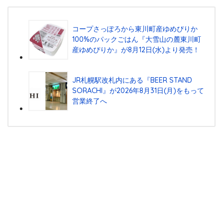
コープさっぽろから東川町産ゆめぴりか
100%のパックごはん『⼤雪⼭の麓東川町
産ゆめぴりか』が8⽉12⽇(⽔)より発売！
JR札幌駅改札内にある『BEER STAND
SORACHI』が2026年8月31日(月)をもって
営業終了へ