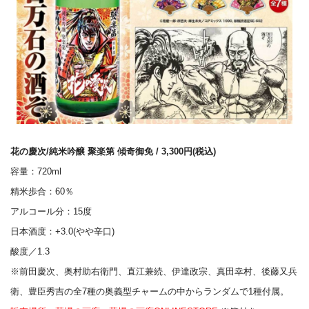
花の慶次/純米吟醸 聚楽第 傾奇御免 / 3,300円(税込)
容量：720ml
精米歩合：60％
アルコール分：15度
日本酒度：+3.0(やや辛口)
酸度／1.3
※前田慶次、奥村助右衛門、直江兼続、伊達政宗、真田幸村、後藤又兵
衛、豊臣秀吉の全7種の奥義型チャームの中からランダムで1種付属。