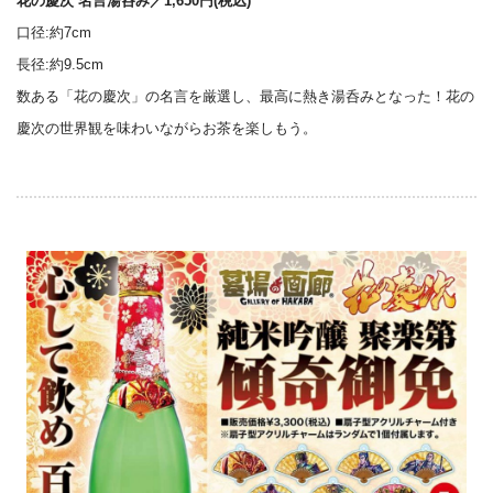
花の慶次 名言湯呑み／1,650円(税込)
口径:約7cm
長径:約9.5cm
数ある「花の慶次」の名言を厳選し、最高に熱き湯呑みとなった！花の
慶次の世界観を味わいながらお茶を楽しもう。