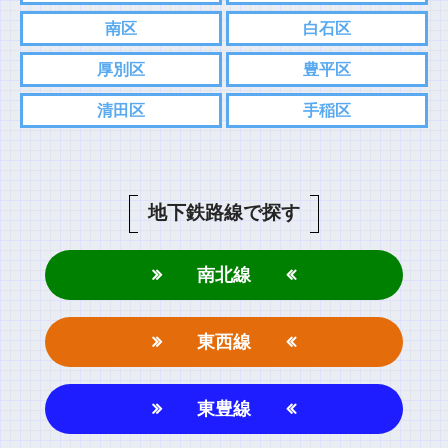
南区
白石区
厚別区
豊平区
清田区
手稲区
地下鉄路線で探す
南北線
東西線
東豊線