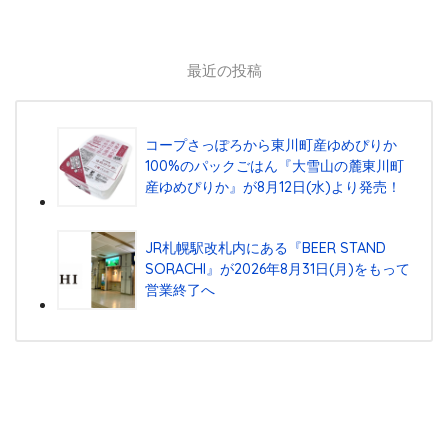
最近の投稿
コープさっぽろから東川町産ゆめぴりか
100%のパックごはん『⼤雪⼭の麓東川町
産ゆめぴりか』が8⽉12⽇(⽔)より発売！
JR札幌駅改札内にある『BEER STAND
SORACHI』が2026年8月31日(月)をもって
営業終了へ