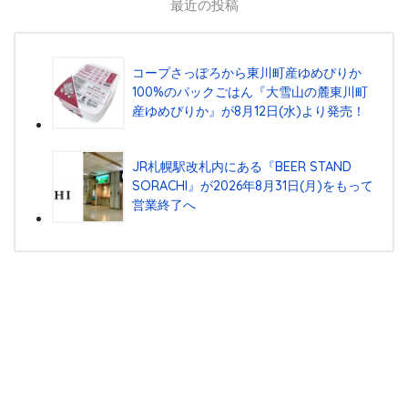
最近の投稿
コープさっぽろから東川町産ゆめぴりか
100%のパックごはん『⼤雪⼭の麓東川町
産ゆめぴりか』が8⽉12⽇(⽔)より発売！
JR札幌駅改札内にある『BEER STAND
SORACHI』が2026年8月31日(月)をもって
営業終了へ