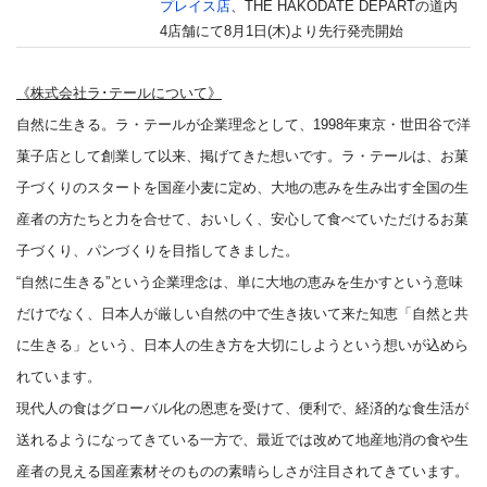
プレイス店
、THE HAKODATE DEPARTの道内
4店舗にて8月1日(木)より先行発売開始
《株式会社ラ･テールについて》
自然に生きる。ラ・テールが企業理念として、1998年東京・世田谷で洋
菓子店として創業して以来、掲げてきた想いです。ラ・テールは、お菓
子づくりのスタートを国産小麦に定め、大地の恵みを生み出す全国の生
産者の方たちと力を合せて、おいしく、安心して食べていただけるお菓
子づくり、パンづくりを目指してきました。
“自然に生きる”という企業理念は、単に大地の恵みを生かすという意味
だけでなく、日本人が厳しい自然の中で生き抜いて来た知恵「自然と共
に生きる」という、日本人の生き方を大切にしようという想いが込めら
れています。
現代人の食はグローバル化の恩恵を受けて、便利で、経済的な食生活が
送れるようになってきている一方で、最近では改めて地産地消の食や生
産者の見える国産素材そのものの素晴らしさが注目されてきています。