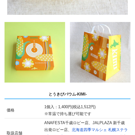
とうきびバウム-KIMI-
1個⼊：1,400円(税込1,512円)
価格
※常温で持ち運び可能です
ANAFESTA千歳ロビー店、JALPLAZA 新千歳
出発ロビー店、
北海道四季マルシェ 札幌ステラ
取扱店舗