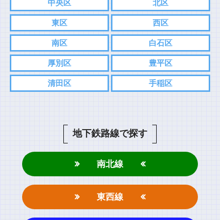
中央区
北区
東区
西区
南区
白石区
厚別区
豊平区
清田区
手稲区
地下鉄路線で探す
南北線
東西線