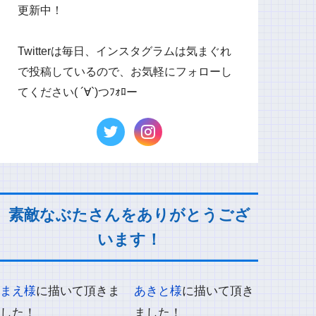
更新中！
Twitterは毎日、インスタグラムは気まぐれ
で投稿しているので、お気軽にフォローし
てください( ´∀`)つﾌｫﾛー
素敵なぶたさんをありがとうござ
います！
まえ様
に描いて頂きま
あきと様
に描いて頂き
した！
ました！