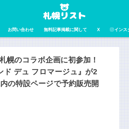
お問い合わせ
無料記事掲載に関して
X
インス
大丸札幌のコラボ企画に初参加！
ンド デュ フロマージュ』が2
AKE内の特設ページで予約販売開