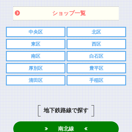
ショップ一覧
中央区
北区
東区
西区
南区
白石区
厚別区
豊平区
清田区
手稲区
地下鉄路線で探す
南北線