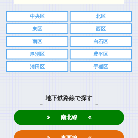
中央区
北区
東区
西区
南区
白石区
厚別区
豊平区
清田区
手稲区
地下鉄路線で探す
南北線