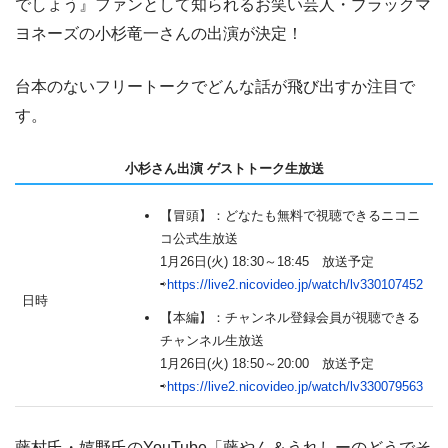
でしょう』ファンとして知られるお笑い芸人・ブラックマ
ヨネーズの小杉竜一さんの出演が決定！
台本のないフリートークでどんな話が飛び出すか注目で
す。
小杉さん出演 ゲストトーク生放送
【冒頭】：どなたも無料で視聴できるニコニ
コ公式生放送
1月26日(火) 18:30～18:45 放送予定
⇨
https://live2.nicovideo.jp/watch/lv330107452
日時
【本編】：チャンネル登録会員が視聴できる
チャンネル生放送
1月26日(火) 18:50～20:00 放送予定
⇨
https://live2.nicovideo.jp/watch/lv330079563
藤村氏・嬉野氏のYouTube「藤やん＆うれしーのどうでそ