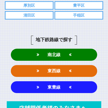
厚別区
豊平区
清田区
手稲区
地下鉄路線で探す
南北線
東西線
東豊線