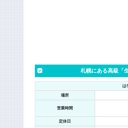
札幌にある高級「生
は
場所
営業時間
定休日