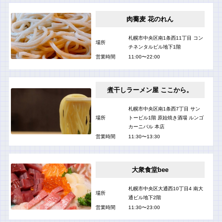
肉蕎麦 花のれん
札幌市中央区南1条西11丁目 コン
場所
チネンタルビル地下1階
営業時間
11:00〜22:00
煮干しラーメン屋 ここから。
札幌市中央区南1条西7丁目 サン
場所
トービル1階 原始焼き酒場 ルンゴ
カーニバル 本店
営業時間
11:30〜13:30
大衆食堂bee
札幌市中央区大通西10丁目4 南大
場所
通ビル地下2階
営業時間
11:30〜23:00