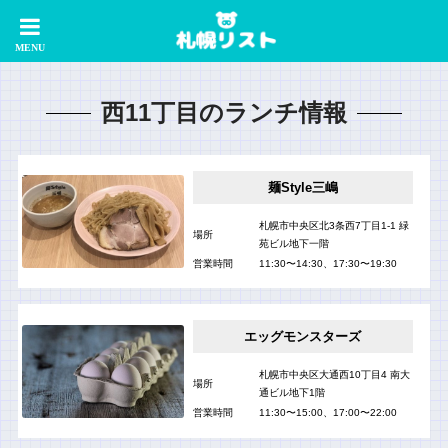
西11丁目のランチ情報
麺Style三嶋
札幌市中央区北3条西7丁目1-1 緑
場所
苑ビル地下一階
営業時間
11:30〜14:30、17:30〜19:30
エッグモンスターズ
札幌市中央区大通西10丁目4 南大
場所
通ビル地下1階
営業時間
11:30〜15:00、17:00〜22:00