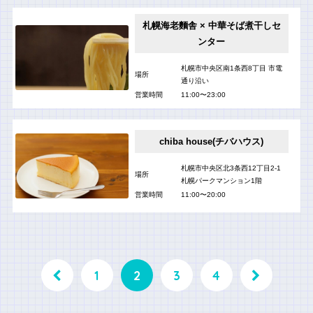
札幌海老麵舎 × 中華そば煮干しセ
ンター
札幌市中央区南1条西8丁目 市電
場所
通り沿い
営業時間
11:00〜23:00
chiba house(チバハウス)
札幌市中央区北3条西12丁目2-1
場所
札幌パークマンション1階
営業時間
11:00〜20:00
1
2
3
4