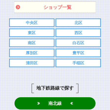
ショップ一覧
中央区
北区
東区
西区
南区
白石区
厚別区
豊平区
清田区
手稲区
地下鉄路線で探す
南北線