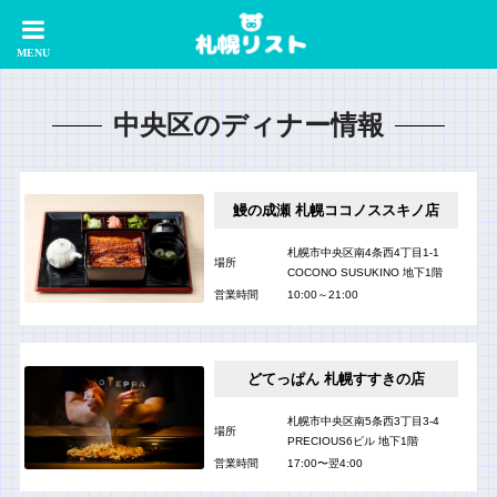
中央区のディナー情報
鰻の成瀬 札幌ココノススキノ店
札幌市中央区南4条西4丁目1-1
場所
COCONO SUSUKINO 地下1階
営業時間
10:00～21:00
どてっぱん 札幌すすきの店
札幌市中央区南5条西3丁目3-4
場所
PRECIOUS6ビル 地下1階
営業時間
17:00〜翌4:00