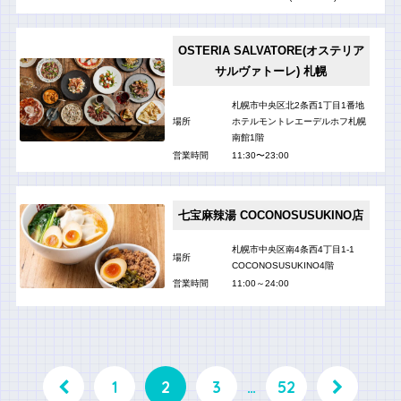
OSTERIA SALVATORE(オステリア
サルヴァトーレ) 札幌
札幌市中央区北2条西1丁目1番地
場所
ホテルモントレエーデルホフ札幌
南館1階
営業時間
11:30〜23:00
七宝麻辣湯 COCONOSUSUKINO店
札幌市中央区南4条西4丁目1-1
場所
COCONOSUSUKINO4階
営業時間
11:00～24:00
1
2
3
…
52