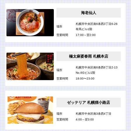
海老仙人
札幌市中央区南6条西3丁目6-26
場所
有馬ビル1階
営業時間
17:00～翌2:00
極太麻婆春雨 札幌本店
札幌市中央区南6条西6丁目2-13
場所
No.6Gビル1階
営業時間
18:00〜23:00
ゼッテリア 札幌狸小路店
場所
札幌市中央区南3条西4丁目
営業時間
4:00～翌3:00