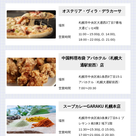
オステリア・ヴィラ・デラカーサ
札幌市中央区大通西3丁目7番地
場所
大通ビッセ4階
11:00～15:00(L.O. 14:00)、
営業時間
18:00～22:00(L.O. 21:00)
中国料理布袋 アパホテル〈札幌大
通駅前西〉店
札幌市中央区南1条西9丁目15-1
場所
アパホテル〈札幌大通駅前西〉
営業時間
7:00〜20:30
スープカレーGARAKU 札幌本店
札幌市中央区南3条東2丁目6-1 プ
場所
レサント南3東2 地下1階
11:30〜15:30(L.O 15:00)、
営業時間
17:00〜21:00(L.O 20:30)