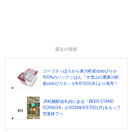
最近の投稿
コープさっぽろから東川町産ゆめぴりか
100%のパックごはん『⼤雪⼭の麓東川町
産ゆめぴりか』が8⽉12⽇(⽔)より発売！
JR札幌駅改札内にある『BEER STAND
SORACHI』が2026年8月31日(月)をもって
営業終了へ