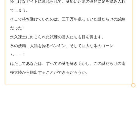
怪しげなガイドに連れられて、謎めいた氷の洞窟に足を踏み入れ
てしまう。
そこで待ち受けていたのは、三千万年眠っていた謎だらけの試練
だった！
永久凍土に封じられた試練の番人たちも目を覚ます。
氷の妖精、人語を操るペンギン、そして巨大な氷のゴーレ
ム……！
はたしてあなたは、すべての謎を解き明かし、この謎だらけの南
極大陸から脱出することができるだろうか。