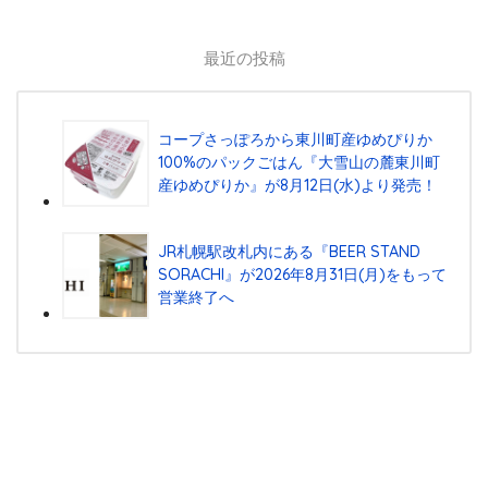
最近の投稿
コープさっぽろから東川町産ゆめぴりか
100%のパックごはん『⼤雪⼭の麓東川町
産ゆめぴりか』が8⽉12⽇(⽔)より発売！
JR札幌駅改札内にある『BEER STAND
SORACHI』が2026年8月31日(月)をもって
営業終了へ