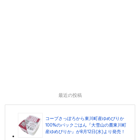
最近の投稿
コープさっぽろから東川町産ゆめぴりか
100%のパックごはん『⼤雪⼭の麓東川町
産ゆめぴりか』が8⽉12⽇(⽔)より発売！