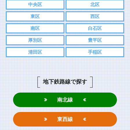
中央区
北区
東区
西区
南区
白石区
厚別区
豊平区
清田区
手稲区
地下鉄路線で探す
南北線
東西線