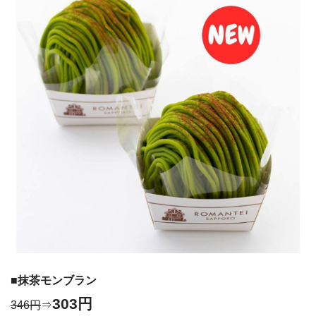
■抹茶モンブラン
303円
346円
⇒