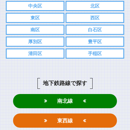
中央区
北区
東区
西区
南区
白石区
厚別区
豊平区
清田区
手稲区
地下鉄路線で探す
南北線
東西線