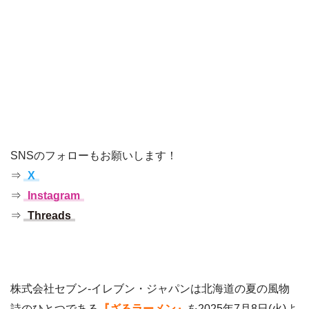
SNSのフォローもお願いします！
⇒
X
⇒
Instagram
⇒
Threads
株式会社セブン‐イレブン・ジャパンは北海道の夏の風物
詩のひとつである
『ざるラーメン』
を2025年7月8日(火)よ