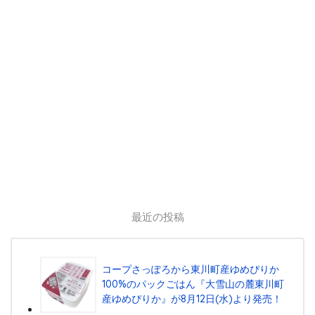
最近の投稿
コープさっぽろから東川町産ゆめぴりか
100%のパックごはん『⼤雪⼭の麓東川町
産ゆめぴりか』が8⽉12⽇(⽔)より発売！