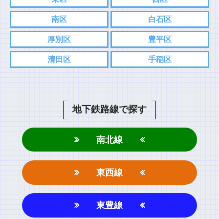
南区
白石区
厚別区
豊平区
清田区
手稲区
地下鉄路線で探す
南北線
東西線
東豊線