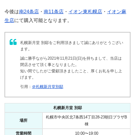
今後は
南24条店
・
南11条店
・
イオン東札幌店
・
イオン麻
生店
にて購入可能となります。
札幌新月堂 別邸をご利用頂きまして誠にありがとうござい
ます。
誠に勝手ながら2021年11月21日(日)を持ちまして、当店は
閉店させて頂く事となりました。
短い間でしたがご愛顧頂きましたこと、厚くお礼を申し上
げます。
引用：
＠札幌新月堂別邸
札幌新月堂 別邸
札幌市中央区北7条西14丁目28-23朝日プラザB
場所
棟
営業時間
10:00〜19:00