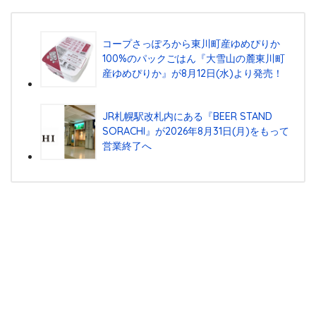
コープさっぽろから東川町産ゆめぴりか
100%のパックごはん『⼤雪⼭の麓東川町
産ゆめぴりか』が8⽉12⽇(⽔)より発売！
JR札幌駅改札内にある『BEER STAND
SORACHI』が2026年8月31日(月)をもって
営業終了へ