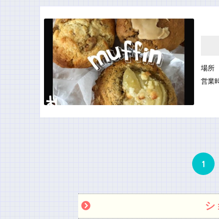
場所
営業
1
シ