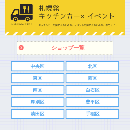
ショップ一覧
中央区
北区
東区
西区
南区
白石区
厚別区
豊平区
清田区
手稲区