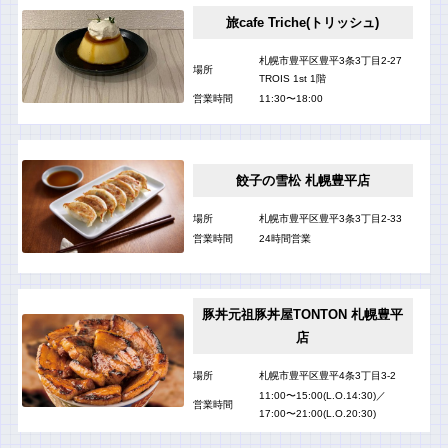
旅cafe Triche(トリッシュ)
札幌市豊平区豊平3条3丁目2-27
場所
TROIS 1st 1階
営業時間
11:30〜18:00
餃子の雪松 札幌豊平店
場所
札幌市豊平区豊平3条3丁目2-33
営業時間
24時間営業
豚丼元祖豚丼屋TONTON 札幌豊平
店
場所
札幌市豊平区豊平4条3丁目3-2
11:00〜15:00(L.O.14:30)／
営業時間
17:00〜21:00(L.O.20:30)