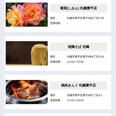
紫苑(しおん) 札幌豊平店
場所
札幌市豊平区豊平3条3丁目2-30
営業時間
-
地鶏そば 北嶋
場所
札幌市豊平区豊平8条9丁目3-20
営業時間
11:00〜15:00
焼肉きんぐ 札幌豊平店
場所
札幌市豊平区豊平4条7丁目3-1
営業時間
17:00〜23:00