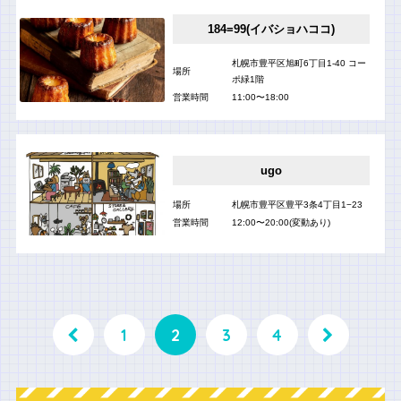
184=99(イバショハココ)
札幌市豊平区旭町6丁目1-40 コー
場所
ポ緑1階
営業時間
11:00〜18:00
ugo
場所
札幌市豊平区豊平3条4丁目1−23
営業時間
12:00〜20:00(変動あり)
1
2
3
4