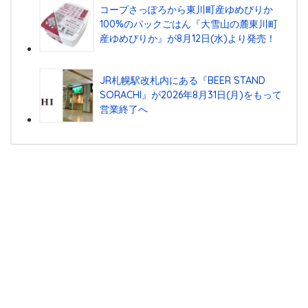
コープさっぽろから東川町産ゆめぴりか
100%のパックごはん『⼤雪⼭の麓東川町
産ゆめぴりか』が8⽉12⽇(⽔)より発売！
JR札幌駅改札内にある『BEER STAND
SORACHI』が2026年8月31日(月)をもって
営業終了へ