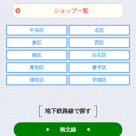
ショップ一覧
中央区
北区
東区
西区
南区
白石区
厚別区
豊平区
清田区
手稲区
地下鉄路線で探す
南北線