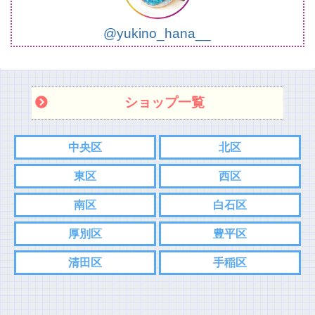
@yukino_hana__
ショップ一覧
中央区
北区
東区
西区
南区
白石区
厚別区
豊平区
清田区
手稲区