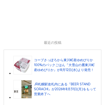
最近の投稿
コープさっぽろから東川町産ゆめぴりか
100%のパックごはん『⼤雪⼭の麓東川町
産ゆめぴりか』が8⽉12⽇(⽔)より発売！
JR札幌駅改札内にある『BEER STAND
SORACHI』が2026年8月31日(月)をもって
営業終了へ