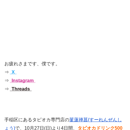
お疲れさまです、僕です。
⇒
X
⇒
Instagram
⇒
Threads
手稲区にあるタピオカ専門店の
菫蓮禅菖(すーれんぜんし
ょう)
で、10月27日(日)より4日間、
タピオカドリンク500